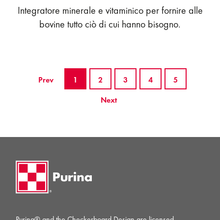
Integratore minerale e vitaminico per fornire alle
bovine tutto ciò di cui hanno bisogno.
Prev
1
2
3
4
5
Next
Purina® and the Checkerboard Design are licensed