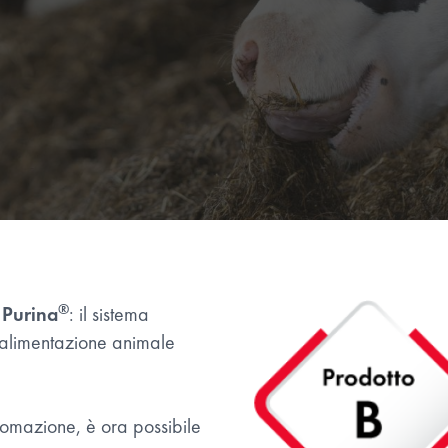
®
a
Purina
: il sistema
'alimentazione animale
tomazione, è ora possibile