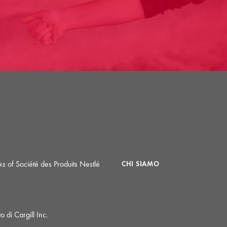
 of Société des Produits Nestlé
CHI SIAMO
 di Cargill Inc.