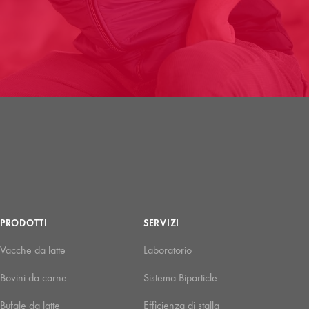
PRODOTTI
SERVIZI
Vacche da latte
Laboratorio
Bovini da carne
Sistema Biparticle
Bufale da latte
Efficienza di stalla